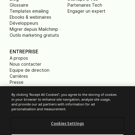
Glossaire
Partenaires Tech
Templates emailing
Engager un expert
Ebooks & webinaires
Développeurs
Migrer depuis Mailchimp
Outils marketing gratuits
ENTREPRISE
A propos
Nous contacter
Equipe de direction
Carrières
Presse
B Corp
Empreinte carbone
By clicking “Accept All Cookies”, you agree to the storing of cookies
in your browser to enhance site navigation, analyze site usage,
ONG
and provide our ad partners with information for ad
personalization and measurement.
Cookies Settings
Paramètres des cookies
Politique d'Utilisation Acceptable