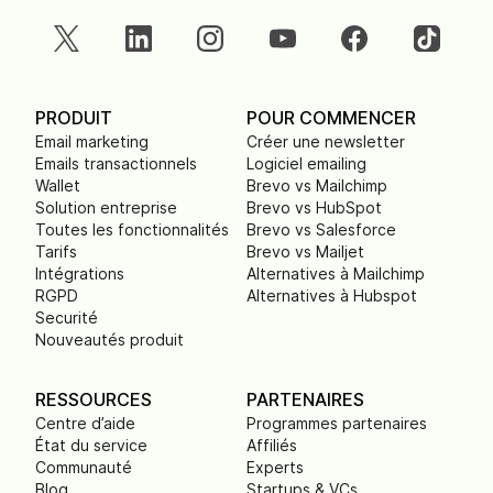
PRODUIT
POUR COMMENCER
Email marketing
Créer une newsletter
Emails transactionnels
Logiciel emailing
Wallet
Brevo vs Mailchimp
Solution entreprise
Brevo vs HubSpot
Toutes les fonctionnalités
Brevo vs Salesforce
Tarifs
Brevo vs Mailjet
Intégrations
Alternatives à Mailchimp
RGPD
Alternatives à Hubspot
Securité
Nouveautés produit
RESSOURCES
PARTENAIRES
Centre d’aide
Programmes partenaires
État du service
Affiliés
Communauté
Experts
Blog
Startups & VCs