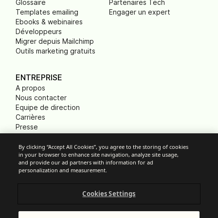
Glossaire
Partenaires Tech
Templates emailing
Engager un expert
Ebooks & webinaires
Développeurs
Migrer depuis Mailchimp
Outils marketing gratuits
ENTREPRISE
A propos
Nous contacter
Equipe de direction
Carrières
Presse
B Corp
Empreinte carbone
By clicking “Accept All Cookies”, you agree to the storing of cookies
in your browser to enhance site navigation, analyze site usage,
ONG
and provide our ad partners with information for ad
personalization and measurement.
Cookies Settings
Paramètres des cookies
Politique d'Utilisation Acceptable
Protection des données