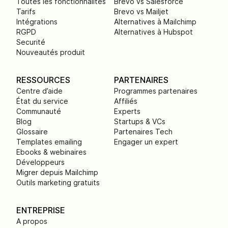
Toutes les fonctionnalités
Brevo vs Salesforce
Tarifs
Brevo vs Mailjet
Intégrations
Alternatives à Mailchimp
RGPD
Alternatives à Hubspot
Securité
Nouveautés produit
RESSOURCES
PARTENAIRES
Centre d’aide
Programmes partenaires
État du service
Affiliés
Communauté
Experts
Blog
Startups & VCs
Glossaire
Partenaires Tech
Templates emailing
Engager un expert
Ebooks & webinaires
Développeurs
Migrer depuis Mailchimp
Outils marketing gratuits
ENTREPRISE
A propos