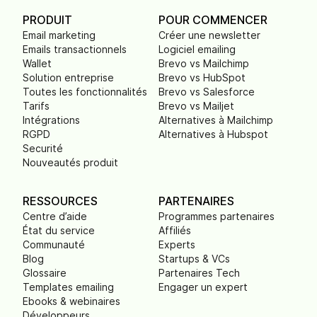
PRODUIT
POUR COMMENCER
Email marketing
Créer une newsletter
Emails transactionnels
Logiciel emailing
Wallet
Brevo vs Mailchimp
Solution entreprise
Brevo vs HubSpot
Toutes les fonctionnalités
Brevo vs Salesforce
Tarifs
Brevo vs Mailjet
Intégrations
Alternatives à Mailchimp
RGPD
Alternatives à Hubspot
Securité
Nouveautés produit
RESSOURCES
PARTENAIRES
Centre d’aide
Programmes partenaires
État du service
Affiliés
Communauté
Experts
Blog
Startups & VCs
Glossaire
Partenaires Tech
Templates emailing
Engager un expert
Ebooks & webinaires
Développeurs