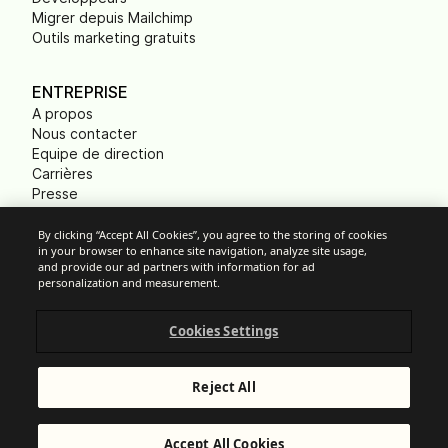
Migrer depuis Mailchimp
Outils marketing gratuits
ENTREPRISE
A propos
Nous contacter
Equipe de direction
Carrières
Presse
B Corp
Empreinte carbone
By clicking “Accept All Cookies”, you agree to the storing of cookies
in your browser to enhance site navigation, analyze site usage,
ONG
and provide our ad partners with information for ad
personalization and measurement.
Cookies Settings
Paramètres des cookies
Politique d'Utilisation Acceptable
Protection des données
Reject All
Conditions Générales de Services
Mentions légales
© Brevo 2025. Tous droits réservés.
Accept All Cookies