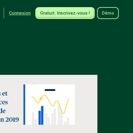
Connexion
Gratuit. Inscrivez-vous !
Démo
Ecosystème
Support
Intégrations
Centre d'aide
Nouveautés produits
Nous contacter
Communauté
Documentation API
Événements
Partenaires
Engager un expert