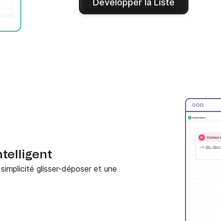
Développer la Liste
telligent
implicité glisser-déposer et une