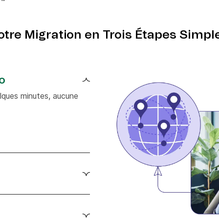
otre Migration en Trois Étapes Simpl
o
lques minutes, aucune
ail pour le transfert
s et campagnes.