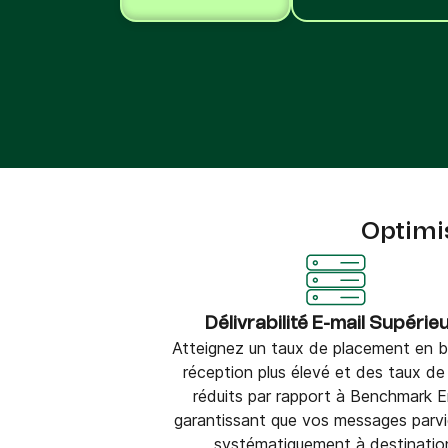
Intégrations
Connectez Brevo à plus de 150 outils numéri
comme Shopify, WordPress, Stripe, Zapier, et
Optimi
Délivrabilité E-mail Supérie
Atteignez un taux de placement en b
réception plus élevé et des taux d
réduits par rapport à Benchmark E
garantissant que vos messages parv
systématiquement à destinatio