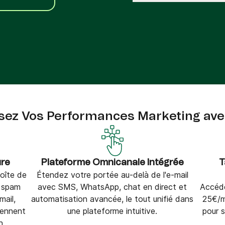
Téléphone
ques
c.
sez Vos Performances Marketing ave
ure
Plateforme Omnicanale Intégrée
T
oîte de
Étendez votre portée au-delà de l'e-mail
e spam
avec SMS, WhatsApp, chat en direct et
Accéde
mail,
automatisation avancée, le tout unifié dans
25€/m
iennent
une plateforme intuitive.
pour 
n.