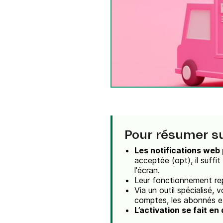
Intégrations
Connectez Brevo à plus de 150 outils numéri
comme Shopify, WordPress, Stripe, Zapier, et
Pour résumer su
Les notifications web
acceptée (opt), il suffi
l'écran.
Leur fonctionnement rep
Via un outil spécialisé, 
comptes, les abonnés et
L’activation se fait en