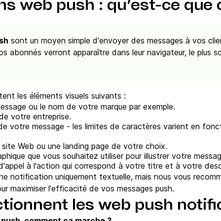
ons web push : qu’est-ce que 
ush
sont un moyen simple d'envoyer des messages à vos client
 abonnés verront apparaître dans leur navigateur, le plus 
nt les éléments visuels suivants :
 message ou le nom de votre marque par exemple.
e votre entreprise.
de votre message - les limites de caractères varient en fonc
e site Web ou une landing page de votre choix.
aphique que vous souhaitez utiliser pour illustrer votre messag
'appel à l'action qui correspond à votre titre et à votre desc
 une notification uniquement textuelle, mais nous vous reco
ur maximiser l'efficacité de vos messages push.
ionnent les web push notifi
eb push, comment ça marche ?