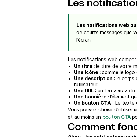
Les notificati
Les notifications web p
de courts messages que vos
l’écran.
Les notifications web comporte
Un titre :
le titre de votre
Une icône :
comme le logo d
Une description :
le corps 
l'utilisateur.
Une URL :
un lien vers votr
Une bannière :
l’élément gr
Un bouton CTA :
Le texte d
Vous pouvez choisir d'utiliser
et au moins un
po
bouton CTA
Comment fonct
Alors... les notifications w