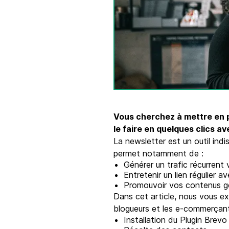
Intégrations
Connectez Brevo à plus de 150 outils numéri
comme Shopify, WordPress, Stripe, Zapier, et
Vous cherchez à mettre en p
le faire en quelques clics av
La newsletter est un outil indi
permet notamment de :
Générer un trafic récurrent 
Entretenir un lien régulier a
Promouvoir vos contenus gé
Dans cet article, nous vous ex
blogueurs et les e-commerçant
Installation du Plugin Brevo