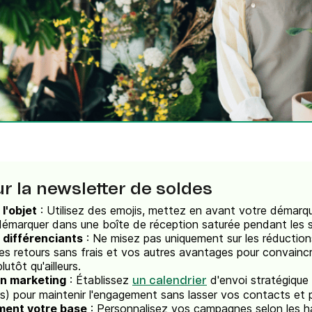
Téléphone
ques
c.
r la newsletter de soldes
l'objet
: Utilisez des emojis, mettez en avant votre démarq
émarquer dans une boîte de réception saturée pendant les s
 différenciants
: Ne misez pas uniquement sur les réducti
e, les retours sans frais et vos autres avantages pour convainc
tôt qu'ailleurs.
on marketing
: Établissez
d'envoi stratégique (
un calendrier
s) pour maintenir l'engagement sans lasser vos contacts et pr
ment votre base
: Personnalisez vos campagnes selon les h