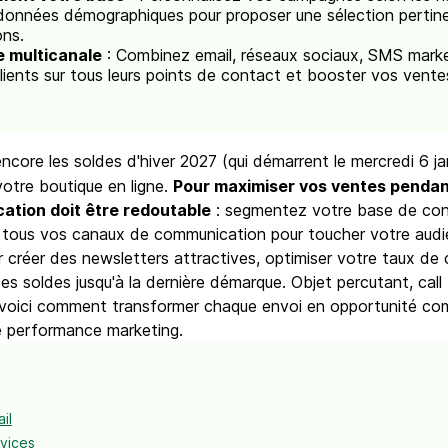
les données démographiques pour proposer une sélection pert
ons.
 multicanale
: Combinez email, réseaux sociaux, SMS market
clients sur tous leurs points de contact et booster vos vent
ncore les soldes d'hiver 2027 (qui démarrent le mercredi 6 ja
 votre boutique en ligne.
Pour maximiser vos ventes pendant
ation doit être redoutable
: segmentez votre base de con
z tous vos canaux de communication pour toucher votre audi
r créer des newsletters attractives, optimiser votre taux d
es soldes jusqu'à la dernière démarque. Objet percutant, call 
 voici comment transformer chaque envoi en opportunité comm
e performance marketing.
il
vices