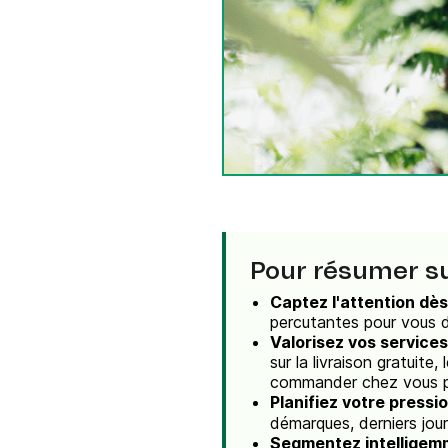
Intégrations
Connectez Brevo à plus de 150 outils numéri
comme Shopify, WordPress, Stripe, Zapier, et
Pour résumer su
Captez l'attention dès 
percutantes pour vous d
Valorisez vos services
sur la livraison gratuit
commander chez vous plu
Planifiez votre pressi
démarques, derniers jour
Segmentez intelligem