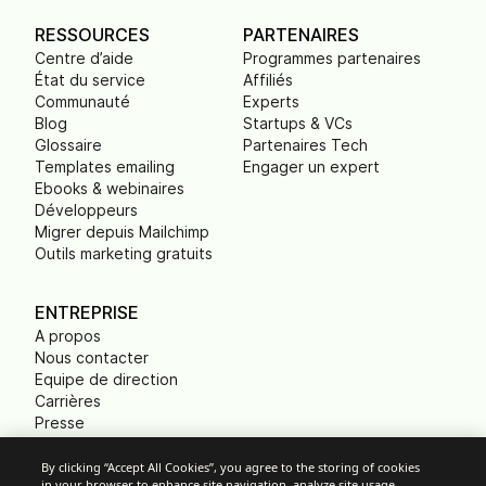
RESSOURCES
PARTENAIRES
Centre d’aide
Programmes partenaires
État du service
Affiliés
Communauté
Experts
Blog
Startups & VCs
Glossaire
Partenaires Tech
Templates emailing
Engager un expert
Ebooks & webinaires
Développeurs
Migrer depuis Mailchimp
Outils marketing gratuits
ENTREPRISE
A propos
Nous contacter
Equipe de direction
Carrières
Presse
B Corp
Empreinte carbone
By clicking “Accept All Cookies”, you agree to the storing of cookies
in your browser to enhance site navigation, analyze site usage,