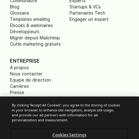
Communauté
Experts
Blog
Startups & VCs
Glossaire
Partenaires Tech
Templates emailing
Engager un expert
Ebooks & webinaires
Développeurs
Migrer depuis Mailchimp
Outils marketing gratuits
ENTREPRISE
A propos
Nous contacter
Equipe de direction
Carrières
Presse
B Corp
Empreinte carbone
By clicking “Accept All Cookies”, you agree to the storing of cookies
in your browser to enhance site navigation, analyze site usage,
ONG
and provide our ad partners with information for ad
personalization and measurement.
Cookies Settings
Paramètres des cookies