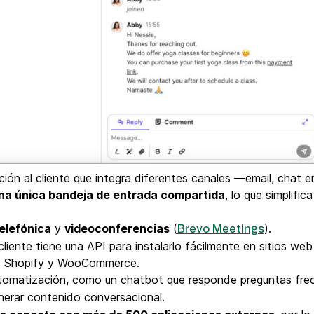
ión al cliente que integra diferentes canales —email, chat 
na única bandeja de entrada compartida
, lo que simplific
telefónica
y
videoconferencias
(
).
Brevo Meetings
liente tiene una API para instalarlo fácilmente en sitios w
o Shopify y WooCommerce.
utomatización, como un chatbot que responde preguntas fre
nerar contenido conversacional.