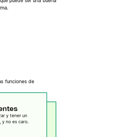
o que puede ser una buena
rma.
as funciones de
ientes
ar y tener un
contacto mas directo con todos tus clientes, por todas las redes, y no es caro.