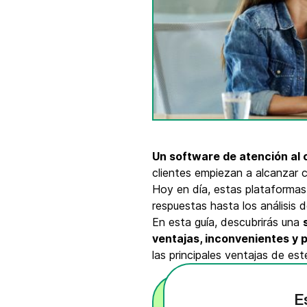
Integra Brevo con más de 150 herramientas
digitales como Shopify, WordPress, Stripe, Za
y más.
Un software de atención al 
clientes empiezan a alcanzar 
Hoy en día, estas plataformas
respuestas hasta los análisis 
En esta guía, descubrirás una
ventajas, inconvenientes y 
las principales ventajas de est
E