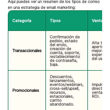
Aquí puedes ver un resumen de los tipos de correo
en una estrategia de email marketing:
Categoría
Tipos
Ventajas
Confirmación de
pedido, estado
Alta tasa
del envío,
apertura,
creación de
Transaccionales
mejora la
cuenta, soporte,
experienc
restablecimiento
del usuari
de contraseña,
baja.
Descuentos,
lanzamientos,
eventos/webinars,
Impulso
cross-sell/upsell,
directo a 
Promocionales
recursos,
ventas, a
estacionales,
ROI.
carrito
abandonado.