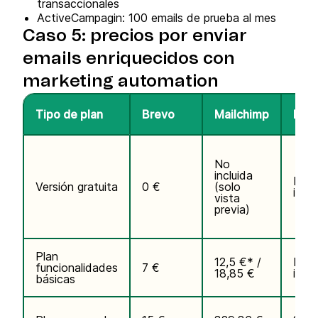
transaccionales
ActiveCampagin: 100 emails de prueba al mes
Caso 5: precios por enviar
emails enriquecidos con
marketing automation
Tipo de plan
Brevo
Mailchimp
Mail
No
incluida
No
Versión gratuita
0 €
(solo
inclu
vista
previa)
Plan
12,5 €* /
No
funcionalidades
7 €
18,85 €
inclu
básicas