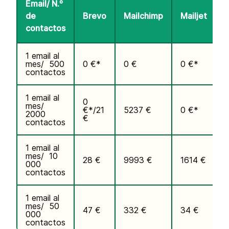
Email/ N.º
de
Brevo
Mailchimp
Mailjet
contactos
1 email al
mes/ 500
0 €*
0 €
0 €*
1
contactos
1 email al
0
mes/
€*/21
5237 €
0 €*
3
2000
€
contactos
1 email al
mes/ 10
28 €
9993 €
1614 €
1
000
contactos
1 email al
mes/ 50
47 €
332 €
34 €
000
contactos