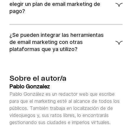
elegir un plan de email marketing de
pago?
Al elegir un plan de pago, es crucial considerar el
tamaño de tu lista de contactos
, el
volumen de
emails que planeas enviar
, las
funciones
¿Se pueden integrar las herramientas
avanzadas
que necesitas (como automatización,
de email marketing con otras
segmentación o pruebas A/B), y el
soporte al
plataformas que ya utilizo?
cliente
que ofrece la plataforma. Es importante
Sí, la mayoría de las herramientas de email
comparar no solo el precio, sino también el valor
marketing modernas permiten
integraciones
con
que cada plan aporta a tus objetivos de marketing.
otras plataformas esenciales para tu negocio,
como CRMs, sistemas de ecommerce (Shopify,
Sobre el autor/a
WooCommerce, etc.), herramientas de análisis web
Pablo Gonzalez
y redes sociales. Estas integraciones son clave
Pablo González es un redactor web que escribe
para optimizar tus flujos de trabajo y tener una
para que el marketing esté al alcance de todos los
visión unificada de tus clientes y campañas.
públicos. También trabaja en localización de de
videojuegos y, sus ratos libres, lo encontrarás
gestionando sus ciudades e imperios virtuales.