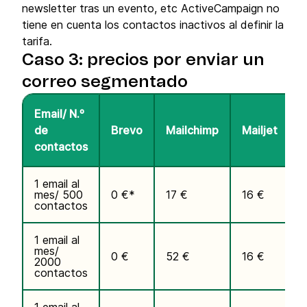
newsletter tras un evento, etc ActiveCampaign no
tiene en cuenta los contactos inactivos al definir la
tarifa.
Caso 3: precios por enviar un
correo segmentado
Email/ N.º
de
Brevo
Mailchimp
Mailjet
contactos
1 email al
mes/ 500
0 €*
17 €
16 €
1
contactos
1 email al
mes/
0 €
52 €
16 €
3
2000
contactos