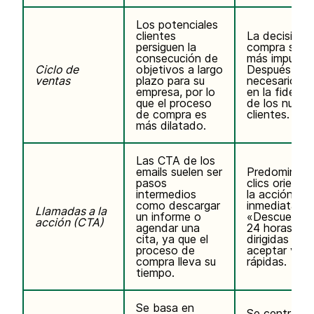
Los potenciales
clientes
La decisión 
persiguen la
compra suele
consecución de
más impulsiv
Ciclo de
objetivos a largo
Después, es
ventas
plazo para su
necesario inv
empresa, por lo
en la fideliz
que el proceso
de los nuevo
de compra es
clientes.
más dilatado.
Las CTA de los
emails suelen ser
Predominio 
pasos
clics orienta
intermedios
la acción
como descargar
inmediata, 
Llamadas a la
un informe o
«Descuento
acción (CTA)
agendar una
24 horas»,
cita, ya que el
dirigidas a
proceso de
aceptar ven
compra lleva su
rápidas.
tiempo.
Se basa en
Se centra en