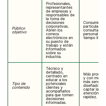
Profesionales,
representantes
de empresas y
responsables de
la toma de
decisiones
Consumidore
corporativas.
particulares 
Público
Abren los
consultan el 
objetivo
correos
personal en 
electrónicos en
tiempo libre.
su puesto de
trabajo y están
informados
sobre su
industria.
Técnico y
detallado,
Más promoci
centrado en
y con mensa
educar a los
más sencillos
Tipo de
potenciales
diseñado pa
contenido
clientes y
captar la
acompañarlos
atención co
para que tomen
rapidez.
decisiones
informadas.