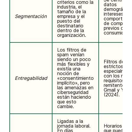
criterios como la
datos
industria, el
demográfico
tamaño de la
intereses y
Segmentación
empresa y el
comportami
puesto del
de compra
destinatario
previos de lo
dentro de la
consumidore
organización.
Los filtros de
spam venían
siendo un poco
Filtros de s
más flexibles y
estrictos,
existía una
especialmen
noción de
con los nuev
Entregabilidad
«consentimiento
requisitos de
implícito», pero
remitente de
las amenazas en
Gmail y Yah
ciberseguridad
(2024).
están haciendo
que esto
cambie.
Ligadas a la
jornada laboral.
Horarios vari
En días
que pueden in