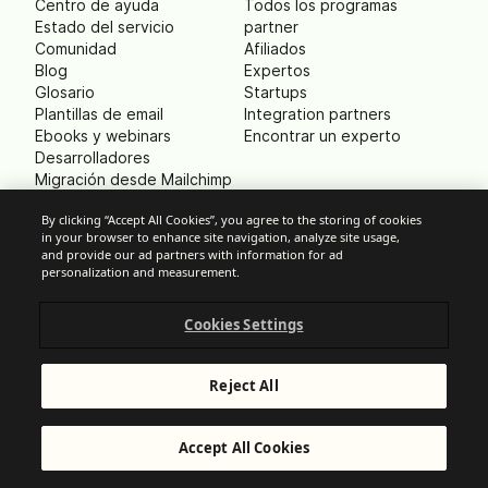
Centro de ayuda
Todos los programas
Estado del servicio
partner
Comunidad
Afiliados
Blog
Expertos
Glosario
Startups
Plantillas de email
Integration partners
Ebooks y webinars
Encontrar un experto
Desarrolladores
Migración desde Mailchimp
Marketing Herramientas
By clicking “Accept All Cookies”, you agree to the storing of cookies
gratis
in your browser to enhance site navigation, analyze site usage,
and provide our ad partners with information for ad
personalization and measurement.
EMPRESA
Sobre nosotros
Cookies Settings
Contáctanos
Equipo directivo
Trabaja con nosotros
Reject All
Prensa
B Corp
Huella ecológica
Accept All Cookies