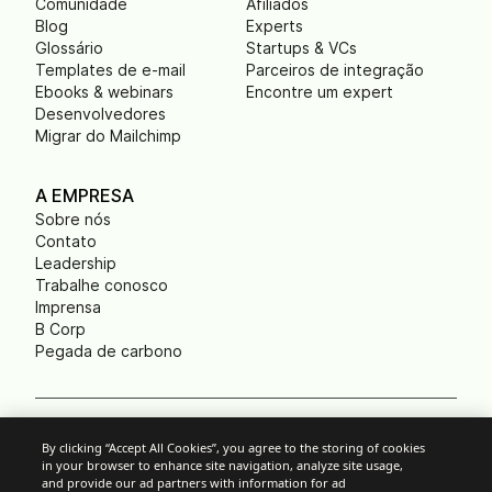
Comunidade
Afiliados
Blog
Experts
Glossário
Startups & VCs
Templates de e-mail
Parceiros de integração
Ebooks & webinars
Encontre um expert
Desenvolvedores
Migrar do Mailchimp
A EMPRESA
Sobre nós
Contato
Leadership
Trabalhe conosco
Imprensa
B Corp
Pegada de carbono
Cookies
By clicking “Accept All Cookies”, you agree to the storing of cookies
in your browser to enhance site navigation, analyze site usage,
Política anti-spam
and provide our ad partners with information for ad
Política de privacidade