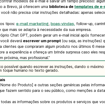
contrar modelos de e-mail e salvar um tempo precioso: alg
o a Brevo, já oferecem uma
biblioteca de
templates de e-
s você não precisa criar instruções detalhadas: apenas sele
os tipos:
,
follow-up, carri
e-mail marketing
boas-vindas,
le que mais se adapta à necessidade da sua empresa.
óprio Chat GPT, podem gerar um e-mail inicial após fornece
, você deverá
escrever um prompt
(ou seja, as instruções) 
ra clientes que compraram algum produto nos últimos 6 mese
re a experiência e ofereça um brinde surpresa caso eles r
m próxima, mas profissional.”
ico possível quando escrever as instruções, dando o máximo
um toque humano no texto gerado.
eais
[Nome do Produto] e outras seções genéricas pelas informa
s que fazem sentido para o seu público, como menções a data
 todas as informações sobre os produtos e serviços que você