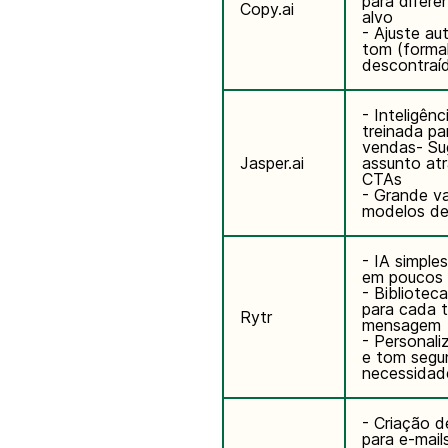
para difere
Copy.ai
alvo
- Ajuste a
tom (formal
descontraíd
- Inteligênci
treinada pa
vendas- Su
Jasper.ai
assunto at
CTAs
- Grande v
modelos de
- IA simples
em poucos 
- Biblioteca
para cada t
Rytr
mensagem
- Personali
e tom segu
necessidad
- Criação 
para e-mai