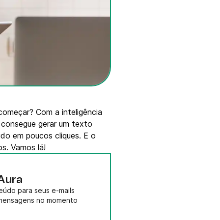
começar? Com a inteligência
cê consegue gerar um texto
udo em poucos cliques. E o
os. Vamos lá!
 Aura
teúdo para seus e-mails
r mensagens no momento