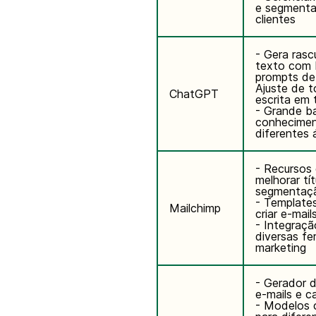
e segment
clientes
- Gera ras
texto com
prompts de
Ajuste de t
ChatGPT
escrita em 
- Grande b
conhecimen
diferentes 
- Recursos 
melhorar tí
segmentaç
- Template
Mailchimp
criar e-mail
- Integraç
diversas f
marketing
- Gerador 
e-mails e 
- Modelos 