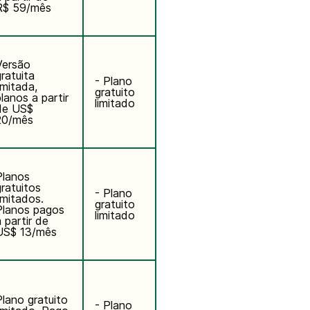
R$ 59/mês
Versão
gratuita
- Plano
imitada,
gratuito
planos a partir
limitado
de US$
20/mês
Planos
gratuitos
- Plano
imitados.
gratuito
Planos pagos
limitado
 partir de
US$ 13/mês
Plano gratuito
- Plano