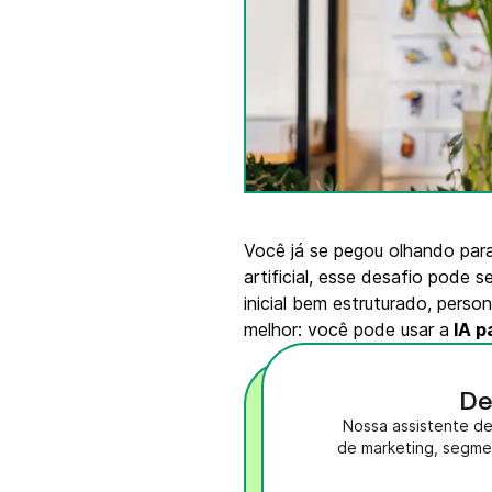
Integrações
Integre a Brevo com 150+ ferramentas digitais
como Shopify, WordPress, Stripe, Zapier e mu
mais.
Você já se pegou olhando para
artificial, esse desafio pode 
inicial bem estruturado, pers
melhor: você pode usar a
IA p
De
Nossa assistente de
de marketing, segme