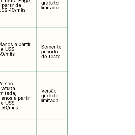
limitado. Pago
gratuito
 partir de
limitado
US$ 49/mês
-
Planos a partir
Somente
de US$
período
39/mês
de teste
Versão
gratuita
Versão
imitada,
gratuita
planos a partir
limitada
de US$
7.50/mês