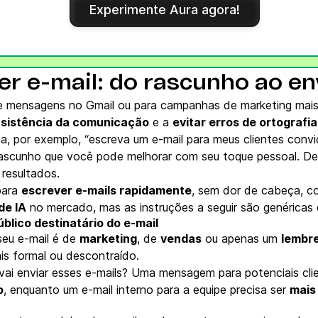
Experimente Aura agora!
er e-mail: do rascunho ao en
e mensagens no Gmail ou para campanhas de marketing mais e
sistência da comunicação
e a
evitar erros de ortografi
isa, por exemplo, “escreva um e-mail para meus clientes co
rascunho que você pode melhorar com seu toque pessoal. Dep
 resultados.
para
escrever e-mails rapidamente
, sem dor de cabeça, co
de IA
no mercado, mas as instruções a seguir são genéricas 
úblico destinatário do e-mail
seu e-mail é de
marketing
, de
vendas
ou apenas um
lembre
is formal ou descontraído.
ai enviar esses e-mails? Uma mensagem para potenciais cli
o
, enquanto um e-mail interno para a equipe precisa ser
mais 