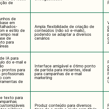
ação de
cunhos de
 base em
talhados-
Ampla flexibilidade de criação de
om e estilo de
conteúdos (não só e-mails),
l
tempo real
podendo se adaptar a diversos
ase de
cenários
to para
áreas
de IA para
tulo do e-mail e
ão
Interface amigável e ótimo ponto
s prontos para
de partida para iniciantes, ideal
l
s profissionais
para campanhas de e-mail
ão com
marketing
a
erramentas de
de texto para
campanhas
customizáveis
Produz conteúdo para diversos