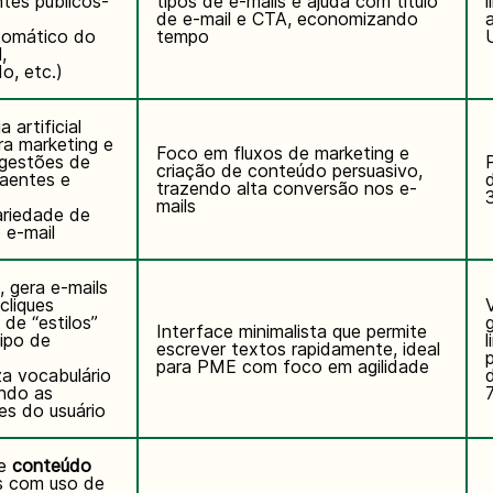
ntes públicos-
tipos de e-mails e ajuda com título
de e-mail e CTA, economizando
a
utomático do
tempo
,
o, etc.)
a artificial
ra marketing e
Foco em fluxos de marketing e
gestões de
criação de conteúdo persuasivo,
raentes e
trazendo alta conversão nos e-
mails
ariedade de
 e-mail
, gera e-mails
cliques
 de “estilos”
Interface minimalista que permite
ipo de
l
escrever textos rapidamente, ideal
para PME com foco em agilidade
za vocabulário
ndo as
es do usuário
de
conteúdo
ls com uso de