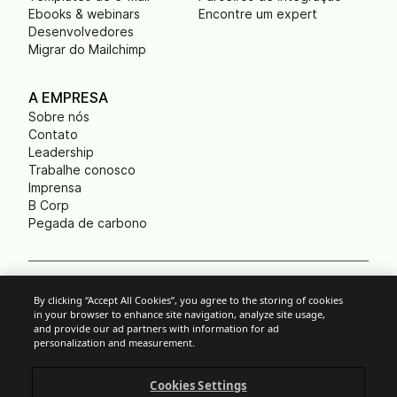
Ebooks & webinars
Encontre um expert
Desenvolvedores
Migrar do Mailchimp
A EMPRESA
Sobre nós
Contato
Leadership
Trabalhe conosco
Imprensa
B Corp
Pegada de carbono
Cookies
By clicking “Accept All Cookies”, you agree to the storing of cookies
in your browser to enhance site navigation, analyze site usage,
Política anti-spam
and provide our ad partners with information for ad
Política de privacidade
personalization and measurement.
Termos e Condições
Aviso legal
Cookies Settings
Divulgação responsável