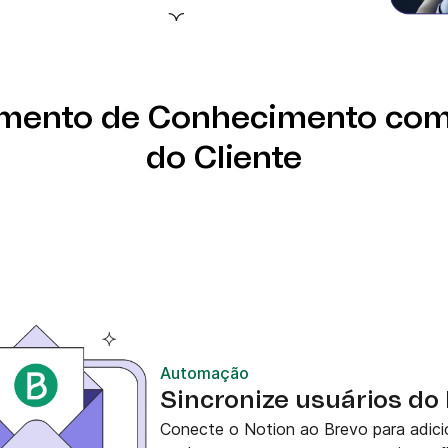
ilhos e teste seu fluxo
comuns como captura de
mento de Conhecimento co
do Cliente
Automação
Sincronize usuários do
Conecte o Notion ao Brevo para adici