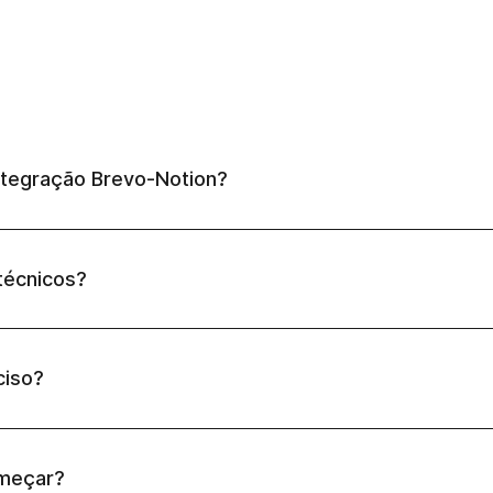
ntegração Brevo-Notion?
técnicos?
ciso?
meçar?