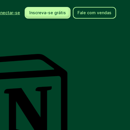
nectar-se
Inscreva-se grátis
Fale com vendas
Usando a Brevo
Ajuda
Integrações
Centro de ajuda
Novos produtos
Fale conosco
Eventos
Documentos de API
Comunidade
Contrate um expert
Parceiros