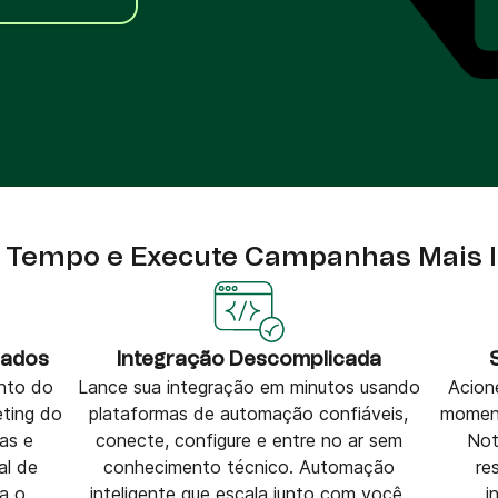
VoIP Phone
,
ito
 Tempo e Execute Campanhas Mais In
Dados
Integração Descomplicada
nto do
Lance sua integração em minutos usando
Acion
ting do
plataformas de automação confiáveis,
moment
as e
conecte, configure e entre no ar sem
Not
al de
conhecimento técnico. Automação
re
a o
inteligente que escala junto com você.
i