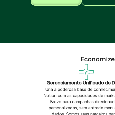
Integrações
Integre a Brevo com 150+ ferramentas digitais
como Shopify, WordPress, Stripe, Zapier e mu
mais.
Economize
Gerenciamento Unificado de 
Una a poderosa base de conhecime
Notion com as capacidades de marke
Brevo para campanhas direcionad
personalizadas, sem entrada manu
dados. Somos seus parceiros par