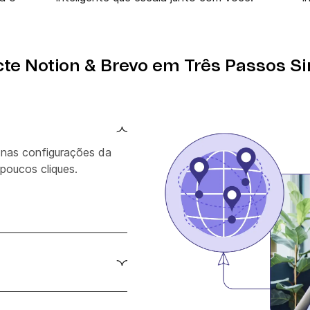
te Notion & Brevo em Três Passos S
 nas configurações da
poucos cliques.
seus dados do Notion
-construídos. Comece