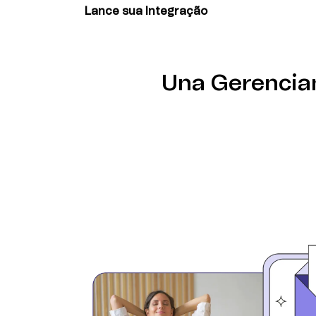
sua jornada de integração agora.
Lance sua Integração
Mapeie seus campos de dados, configure gat
de trabalho. Use templates para cenários 
leads ou notificações de projetos.
Una Gerencia