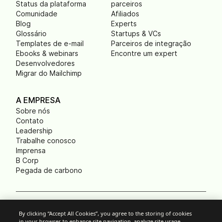
Status da plataforma
parceiros
Comunidade
Afiliados
Blog
Experts
Glossário
Startups & VCs
Templates de e-mail
Parceiros de integração
Ebooks & webinars
Encontre um expert
Desenvolvedores
Migrar do Mailchimp
A EMPRESA
Sobre nós
Contato
Leadership
Trabalhe conosco
Imprensa
B Corp
Pegada de carbono
Cookies
By clicking “Accept All Cookies”, you agree to the storing of cookies
in your browser to enhance site navigation, analyze site usage,