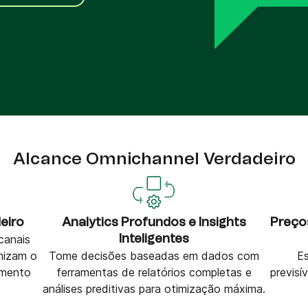
VoIP Phone
,
ito
Alcance Omnichannel Verdadeiro
eiro
Analytics Profundos e Insights
Preço
canais
Inteligentes
mizam o
Tome decisões baseadas em dados com
E
imento
ferramentas de relatórios completas e
previsí
análises preditivas para otimização máxima.