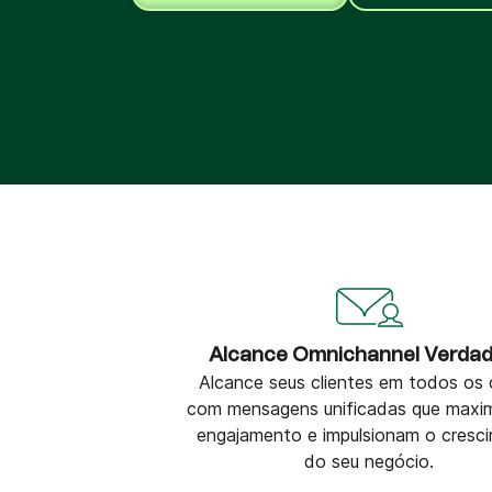
Integrações
Integre a Brevo com 150+ ferramentas digitais
como Shopify, WordPress, Stripe, Zapier e mu
mais.
Alcance Omnichannel Verdad
Alcance seus clientes em todos os 
com mensagens unificadas que maxi
engajamento e impulsionam o cresc
do seu negócio.