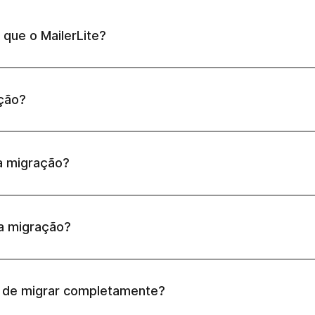
 que o MailerLite?
ção?
a migração?
a migração?
s de migrar completamente?