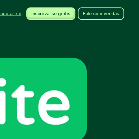
nectar-se
Inscreva-se grátis
Fale com vendas
Usando a Brevo
Ajuda
Integrações
Centro de ajuda
Novos produtos
Fale conosco
Eventos
Documentos de API
Comunidade
Contrate um expert
Parceiros