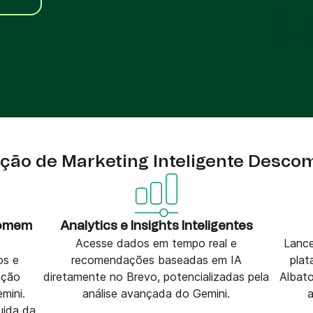
VoIP Phone
,
ito
ão de Marketing Inteligente Desco
somem
Analytics e Insights Inteligentes
Acesse dados em tempo real e
Lance
os e
recomendações baseadas em IA
pla
ação
diretamente no Brevo, potencializadas pela
Albat
mini.
análise avançada do Gemini.
uida da