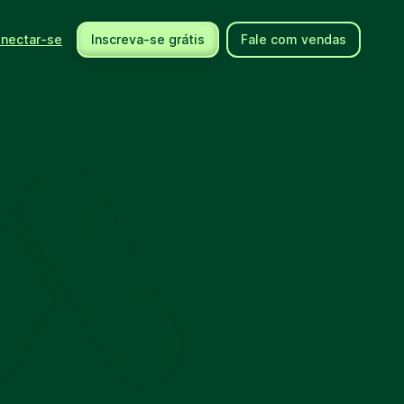
nectar-se
Inscreva-se grátis
Fale com vendas
Usando a Brevo
Ajuda
Integrações
Centro de ajuda
Novos produtos
Fale conosco
Eventos
Documentos de API
Comunidade
Contrate um expert
Parceiros