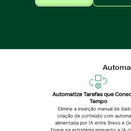
Integrações
Integre a Brevo com 150+ ferramentas digitais
como Shopify, WordPress, Stripe, Zapier e mu
mais.
Automaç
Automatize Tarefas que Con
Tempo
Elimine a inserção manual de dad
criação de conteúdo com autom
alimentada por IA entre Brevo e Ge
Foque na estratégia enquanto a IA c