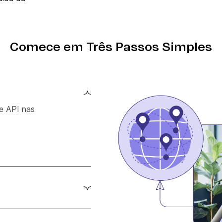
Comece em Três Passos Simples
e API nas
rida e siga o processo