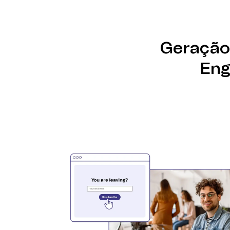
Defina seus gatilhos, personalize seu fluxo 
sequências de automação. Otimize com mod
desempenho aprimorado.
Geração 
Eng