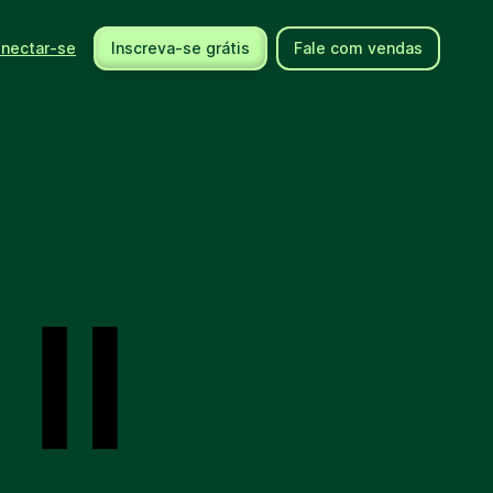
nectar-se
Inscreva-se grátis
Fale com vendas
Usando a Brevo
Ajuda
Integrações
Centro de ajuda
Novos produtos
Fale conosco
Eventos
Documentos de API
Comunidade
Contrate um expert
Parceiros