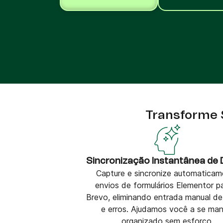
Integrações
Integre a Brevo com 150+ ferramentas digitais
como Shopify, WordPress, Stripe, Zapier e mu
mais.
Transforme 
Sincronização Instantânea de
Capture e sincronize automaticam
envios de formulários Elementor p
Brevo, eliminando entrada manual d
e erros. Ajudamos você a se man
organizado sem esforço.