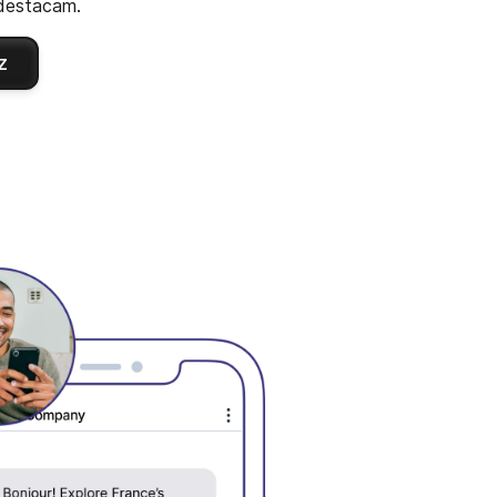
 destacam.
z