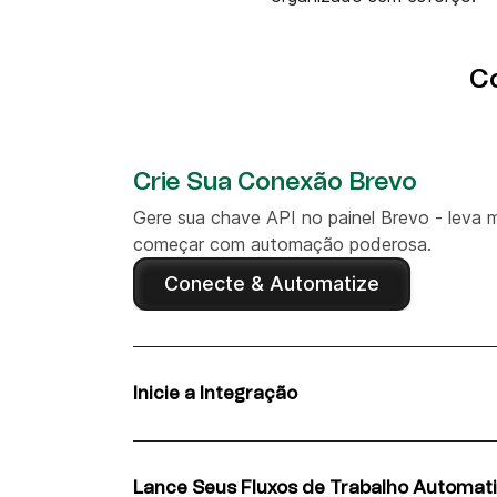
C
Crie Sua Conexão Brevo
Gere sua chave API no painel Brevo - leva 
começar com automação poderosa.
Conecte & Automatize
Inicie a Integração
Faça login no Albato, selecione Brevo e Ele
aplicativos e siga as instruções de configur
Lance Seus Fluxos de Trabalho Automat