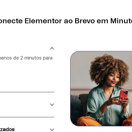
onecte Elementor ao Brevo em Minut
menos de 2 minutos para
venLabs da lista de
ação.
izados