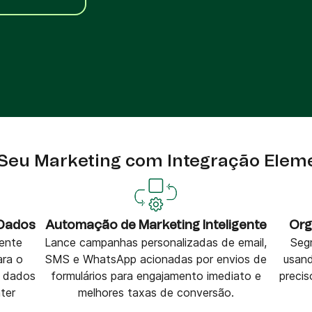
VoIP Phone
,
ito
Seu Marketing com Integração Eleme
 Dados
Automação de Marketing Inteligente
Org
ente
Lance campanhas personalizadas de email,
Seg
ara o
SMS e WhatsApp acionadas por envios de
usand
e dados
formulários para engajamento imediato e
precis
ter
melhores taxas de conversão.