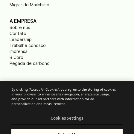
Migrar do Mailchimp
A EMPRESA
Sobre nós
Contato
Leadership
Trabalhe conosco
Imprensa
B Corp
Pegada de carbono
Cookies
By clicking “Accept All Cookies”, you agree to the storing of cookies
in your browser to enhance site navigation, analyze site usage,
Política anti-spam
and provide our ad partners with information for ad
Política de privacidade
personalization and measurement.
Termos e Condições
Aviso legal
Cookies Settings
Divulgação responsável
© Brevo 2025. Todos os direitos reservados