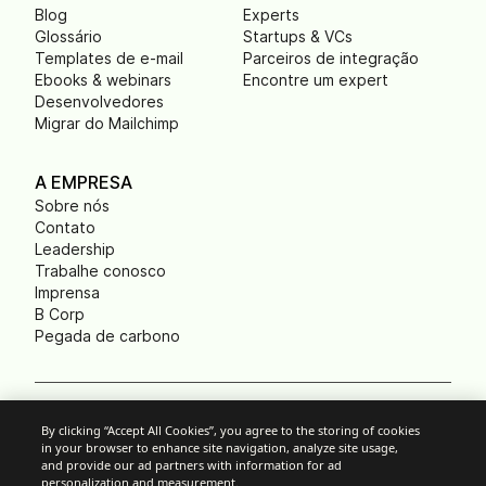
Blog
Experts
Glossário
Startups & VCs
Templates de e-mail
Parceiros de integração
Ebooks & webinars
Encontre um expert
Desenvolvedores
Migrar do Mailchimp
A EMPRESA
Sobre nós
Contato
Leadership
Trabalhe conosco
Imprensa
B Corp
Pegada de carbono
Cookies
By clicking “Accept All Cookies”, you agree to the storing of cookies
in your browser to enhance site navigation, analyze site usage,
Política anti-spam
and provide our ad partners with information for ad
Política de privacidade
personalization and measurement.