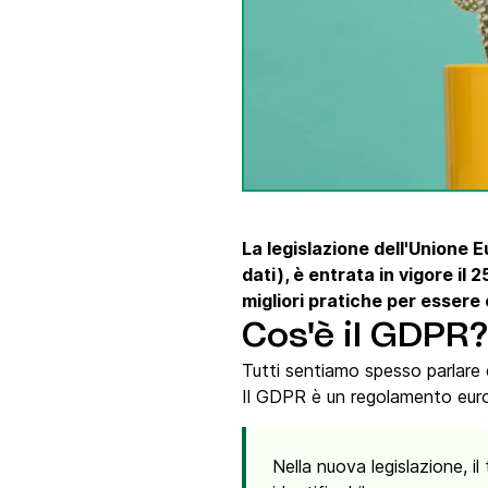
Integra Brevo con oltre 150 strumenti digitali, 
cui Shopify, WordPress, Stripe, Zapier e altro.
La legislazione dell'Unione
dati), è entrata in vigore il 
migliori pratiche per essere
Cos'è il GDPR?
Tutti sentiamo spesso parlare d
Il GDPR è un regolamento europ
Nella nuova legislazione, il