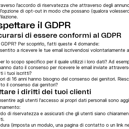
traverso l’accordo di riservatezza che attraverso degli annunc
l’opzione di opt-out in modo che possano (qualora volessero
filazione.
ispettare il GDPR
curarsi di essere conformi al GDPR
a GDPR? Per scoprirlo, fatti queste 4 domande:
sentito a ricevere le tue email iscrivendosi volontariamente
 lo scopo specifico per il quale utilizzi i loro dati? Ad esempi
hanno dato il consenso per ricevere le email inviate attraver
 i tuoi iscritti?
ori di 16 anni hanno bisogno del consenso dei genitori. Riesci a
to il consenso dai genitori?
are i diritti dei tuoi clienti
sentire agli utenti l'accesso ai propri dati personali sono agg
ornamento:
do di riservatezza e assicurati che gli utenti siano chiarame
ti.
ura (imposta un modulo, una pagina di contatto o un link ne