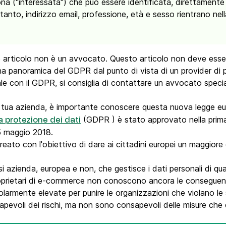
ona ("interessata") che può essere identificata, direttamente
tanto, indirizzo email, professione, età e sesso rientrano nell
sto articolo non è un avvocato. Questo articolo non deve es
a panoramica del GDPR dal punto di vista di un provider di p
e con il GDPR, si consiglia di contattare un avvocato special
 tua azienda, è importante conoscere questa nuova legge euro
(GDPR ) è stato approvato nella prima
a
protezione dei dati
25 maggio 2018.
to con l'obiettivo di dare ai cittadini europei un maggiore c
si azienda, europea e non, che gestisce i dati personali di qua
 proprietari di e-commerce non conoscono ancora le consegue
icolarmente elevate per punire le organizzazioni che violano le 
sapevoli dei rischi, ma non sono consapevoli delle misure ch