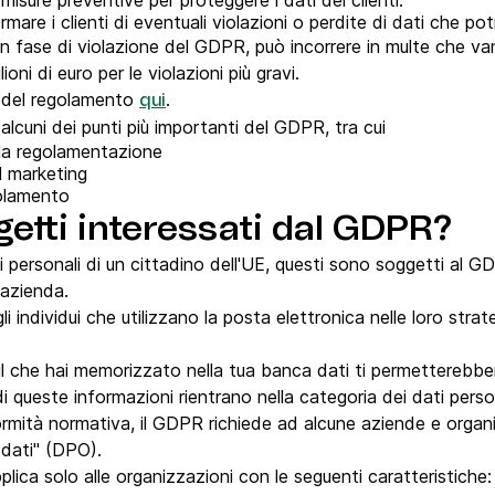
sure preventive per proteggere i dati dei clienti.
are i clienti di eventuali violazioni o perdite di dati che pot
n fase di violazione del GDPR, può incorrere in multe che v
oni di euro per le violazioni più gravi.
o del regolamento
.
qui
 alcuni dei punti più importanti del GDPR, tra cui
lla regolamentazione
il marketing
golamento
getti interessati dal GDPR?
 personali di un cittadino dell'UE, questi sono soggetti al
 azienda.
i individui che utilizzano la posta elettronica nelle loro strat
ail che hai memorizzato nella tua banca dati ti permetterebb
indi queste informazioni rientrano nella categoria dei dati perso
ormità normativa, il GDPR richiede ad alcune aziende e organ
 dati" (DPO).
pplica solo alle organizzazioni con le seguenti caratteristiche: