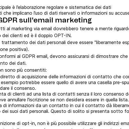
cipale è l’elaborazione regolare e sistematica dei dati
 che implicano l’uso di dati riservati o informazioni su accu
DPR sull'email marketing
etti al marketing via email dovrebbero tenere a mente riguar
dei clienti ed è il doppio OPT-IN.
al trattamento dei dati personali deve essere "liberamente e
ione positiva).
conformi al GDPR email, devono assicurarsi di dimostrare che
nto dei dati.
n sono più consentiti:
ndiretto di acquisizione delle informazioni di contatto che c
Un esempio potrebbe essere quello di avere una casella pre-
dare il consenso.
nta di clienti ad una lista di contatti senza il loro consenso 
eve annullare l'iscrizione se non desidera essere in quella lista.
a di informazioni da un contatto in cui il contatto dà libera
dei suoi dati personali. Questo di solito si presenta sotto fo
zione di opt-in, non è più possibile utilizzare gli indirizzi ema