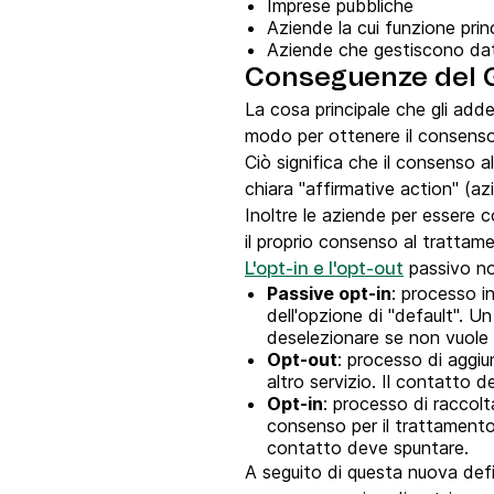
Imprese pubbliche
Aziende la cui funzione prin
Aziende che gestiscono dati
Conseguenze del G
La cosa principale che gli add
modo per ottenere il consenso 
Ciò significa che il consenso 
chiara "affirmative action" (az
Inoltre le aziende per essere 
il proprio consenso al trattame
passivo no
L'opt-in e l'opt-out
Passive opt-in
: processo i
dell'opzione di "default". 
deselezionare se non vuole 
Opt-out
: processo di aggiu
altro servizio. Il contatto d
Opt-in
: processo di raccolt
consenso per il trattamento 
contatto deve spuntare.
A seguito di questa nuova defini