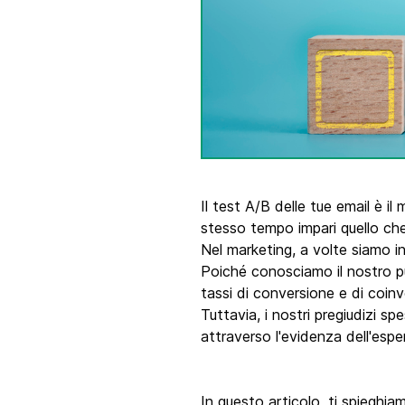
Integra Brevo con oltre 150 strumenti digitali, 
cui Shopify, WordPress, Stripe, Zapier e altro.
Il test A/B delle tue email è il
stesso tempo impari quello che
Nel marketing, a volte siamo in
Poiché conosciamo il nostro pu
tassi di conversione e di coinv
Tuttavia, i nostri pregiudizi s
attraverso l'evidenza dell'espe
In questo articolo, ti spieghia