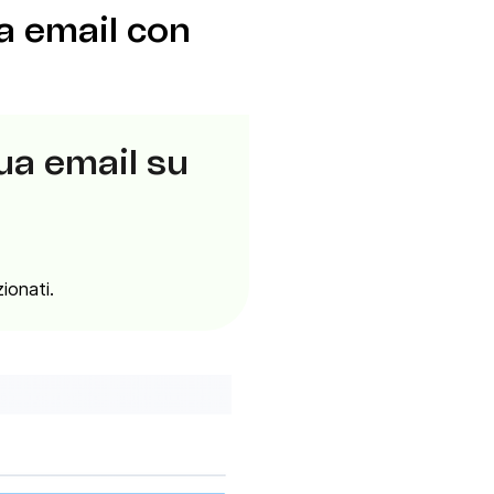
ua email con
tua email su
zionati.