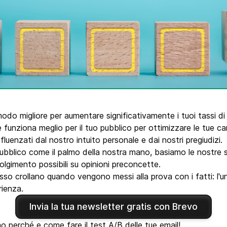
tra
Phone
 modo migliore per aumentare significativamente i tuoi tassi di a
 funziona meglio per il tuo pubblico per ottimizzare le tue c
fluenzati dal nostro intuito personale e dai nostri pregiudizi.
bblico come il palmo della nostra mano, basiamo le nostre str
olgimento possibili su opinioni preconcette.
pesso crollano quando vengono messi alla prova con i fatti: l'u
rienza.
Invia la tua newsletter gratis con Brevo
mo perché e come fare il test A/B delle tue email!