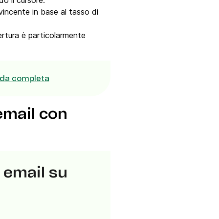
o il cursore.
vincente in base al tasso di
apertura è particolarmente
uida completa
 email con
a email su