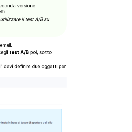
 seconda versione
lti
tilizzare il test A/B su
email.
cegli
test A/B
poi, sotto
" devi definire due oggetti per