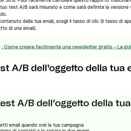
nte 50%. Puoi facilmente cambiare questo rapporto trascinand
 tuo test A/B sarà misurato e come sarà definita la versione 
lic.
contenuto della tua email, scegli il tasso di clic (il tasso di 
tto di una email).
e
: Come creare facilmente una newsletter gratis – La g
st A/B dell'oggetto della tua
est A/B dell’oggetto della tu
etti email quando crei la tua campagna
ione di contatti e lo separa in due gruppi