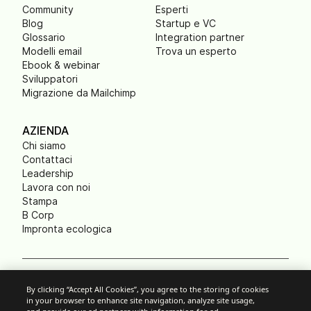
Community
Esperti
Blog
Startup e VC
Glossario
Integration partner
Modelli email
Trova un esperto
Ebook & webinar
Sviluppatori
Migrazione da Mailchimp
AZIENDA
Chi siamo
Contattaci
Leadership
Lavora con noi
Stampa
B Corp
Impronta ecologica
Cookie Settings
By clicking “Accept All Cookies”, you agree to the storing of cookies
in your browser to enhance site navigation, analyze site usage,
Politica anti-spam