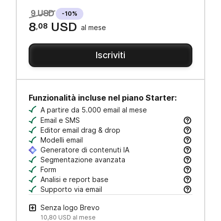
9 USD
-10%
8
,08
USD
al mese
Iscriviti
Funzionalità incluse nel piano Starter:
A partire da 5.000 email al mese
Email e SMS
Invia campagne email & SMS e messaggi transazi
Editor email drag & drop
Crea email curate in un attimo—basta trascinare, 
Modelli email
Avvia le tue campagne con modelli responsive su
Generatore di contenuti IA
Genera oggetti e testi email, adatta il tono di vo
Segmentazione avanzata
Cerca, salva e gestisci i contatti con filtri come 
Form
Crea moduli a marchio per acquisire lead e amplia
Analisi e report base
Traccia aperture e clic per misurare le prestazion
Supporto via email
Ricevi assistenza via email dal nostro team di cu
Senza logo Brevo
10,80 USD
al mese