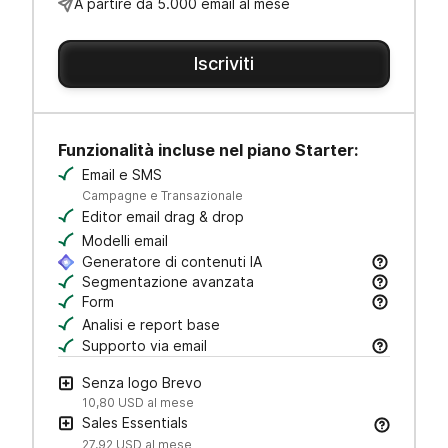
A partire da 5.000 email al mese
Iscriviti
Funzionalità incluse nel piano Starter:
Email e SMS
Campagne e Transazionale
Editor email drag & drop
Modelli email
Generatore di contenuti IA
Crea oggetti e testi email, adatta il tono e molto 
Segmentazione avanzata
Cerca, salva e gestisci i contatti con filtri come 
Form
Crea moduli personalizzati per acquisire lead e f
Analisi e report base
Supporto via email
Ricevi assistenza via email dal nostro team di cu
Senza logo Brevo
10,80 USD
al mese
Sales Essentials
27,92 USD
al mese