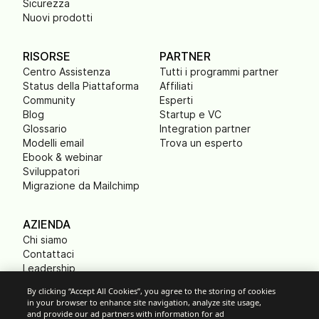
Sicurezza
Nuovi prodotti
RISORSE
PARTNER
Centro Assistenza
Tutti i programmi partner
Status della Piattaforma
Affiliati
Community
Esperti
Blog
Startup e VC
Glossario
Integration partner
Modelli email
Trova un esperto
Ebook & webinar
Sviluppatori
Migrazione da Mailchimp
AZIENDA
Chi siamo
Contattaci
Leadership
Lavora con noi
By clicking “Accept All Cookies”, you agree to the storing of cookies
Stampa
in your browser to enhance site navigation, analyze site usage,
B Corp
and provide our ad partners with information for ad