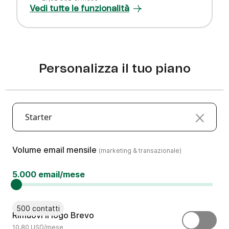
Vedi tutte le funzionalità
Personalizza il tuo piano
Starter
(marketing & transazionale)
Volume email mensile
(marketing & transazionale)
5.000 email/mese
500 contatti
Rimuovi l’etichetta “Inviato da Brev
Rimuovi il logo Brevo
10,80 USD/mese