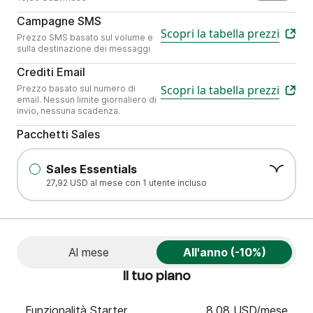
Invia contenuti mobile personalizzati
Campagne SMS
Scopri la tabella prezzi
Prezzo SMS basato sul volume e
sulla destinazione dei messaggi
Scegli il numero di email di cui ha bisogno i
Crediti Email
Scopri la tabella prezzi
Prezzo basato sul numero di
email. Nessun limite giornaliero di
invio, nessuna scadenza.
Pacchetti Sales
Tooltip: 29 € al mese per ogni utente aggiuntivo
Sales Essentials
27,92 USD al mese con 1 utente incluso
Al mese
All'anno (-10%)
Il tuo piano
Funzionalità Starter
8,08 USD/mese