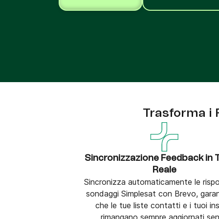
Integra Brevo con oltre 150 strumenti digitali, 
cui Shopify, WordPress, Stripe, Zapier e altro.
Trasforma i 
Sincronizzazione Feedback in
Reale
Sincronizza automaticamente le rispo
sondaggi Simplesat con Brevo, gar
che le tue liste contatti e i tuoi in
rimangano sempre aggiornati se