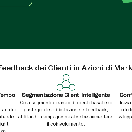
tra
Phone
Feedback dei Clienti in Azioni di Mark
 Tempo
Segmentazione Clienti Intelligente
Conf
Crea segmenti dinamici di clienti basati sui
Inizi
ste dei
punteggi di soddisfazione e feedback,
intui
antendo
abilitando campagne mirate che aumentano
svilup
sight
il coinvolgimento.
nza