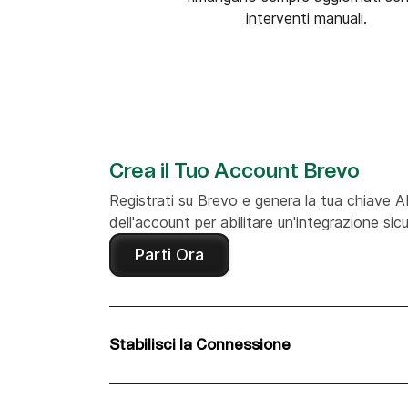
interventi manuali.
Crea il Tuo Account Brevo
Registrati su Brevo e genera la tua chiave A
dell'account per abilitare un'integrazione sic
Parti Ora
Stabilisci la Connessione
Segui la guida per connettere SimpleCast e
SimpleCast come trigger (nuovo episodio, nu