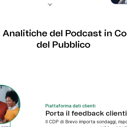
re campagne.
ntatti e crea sequenze
 del podcast.
 Analitiche del Podcast in C
del Pubblico
Piattaforma dati clienti
Porta il feedback client
Il CDP di Brevo importa sondaggi, risp