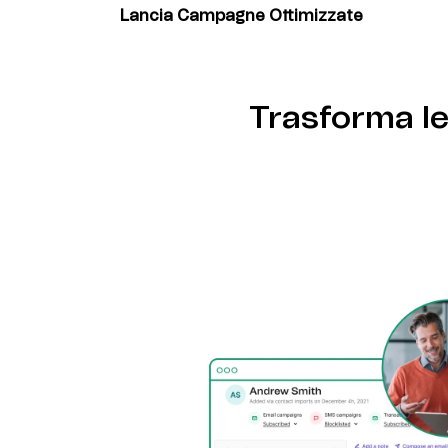
per azioni come aggiungere contatti o invia
Lancia Campagne Ottimizzate
Collega i dati degli ascoltatori alle liste co
email automatizzate basate sull'engagement
Trasforma le