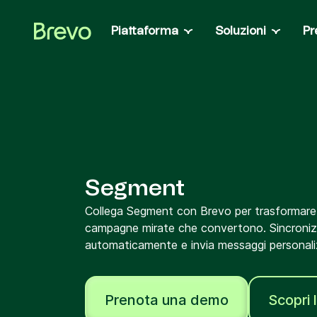
Piattaforma
Soluzioni
Pr
Funzionalità
Imprenditori &
Crea campagne, au
Campagne e automazione
gestisci i contatti c
Aumenta le conversioni con customer journey
Medie imprese 
multicanale automatizzati.
Soluzioni su misur
Messaggistica transazionale
dei dati e sicurezz
Invia email, SMS e WhatsApp in tempo reale
Ecommerce & r
tramite SMTP relay e API.
Recupera carrelli 
Gestione delle vendite
Segment
consigli di prodot
Fai crescere i ricavi con pipeline personalizza
Sviluppatori
automazione delle vendite, chat e molto altro.
Collega Segment con Brevo per trasformare i 
Crea soluzioni per
Brevo Data Platform
campagne mirate che convertono. Sincronizz
developer, API ap
Centralizza e attiva i dati dei clienti per un
automaticamente e invia messaggi personalizza
marketing più intelligente e risultati più rapidi.
Programma fedeltà
Fidelizza i tuoi clienti con un programma a pr
completamente integrato
Prenota una demo
Scopri 
Integrazioni