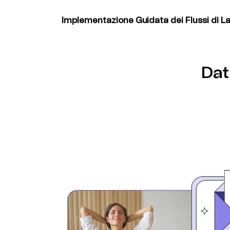
assicurando che Brevo e Segment si conne
i tuoi sistemi esistenti.
Implementazione Guidata dei Flussi di L
Attiva la sincronizzazione dei dati, le camp
automatizzata dei contatti su entrambe le p
strategica del tuo team dedicato.
Dat