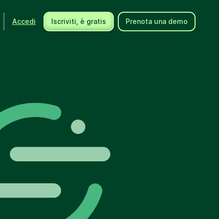
Accedi
Iscriviti, è gratis
Prenota una demo
Risorse per utenti
Assistenza
Integrazioni
Centro assist
Nuovi prodotti
Contattaci
Eventi
Documenti AP
Community
Affidati ad un
Partner