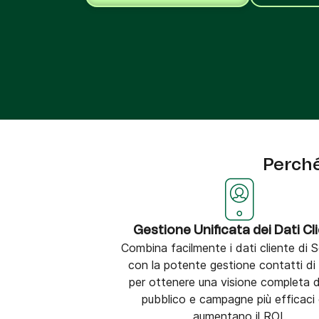
Integra Brevo con oltre 150 strumenti digitali, 
cui Shopify, WordPress, Stripe, Zapier e altro.
Perché
Gestione Unificata dei Dati Cl
Combina facilmente i dati cliente di
con la potente gestione contatti di
per ottenere una visione completa d
pubblico e campagne più efficaci
aumentano il ROI.