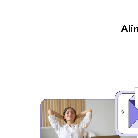
Sfrutta le funzionalità avanzate di Brevo per
automazione e risultati migliori.
Ali