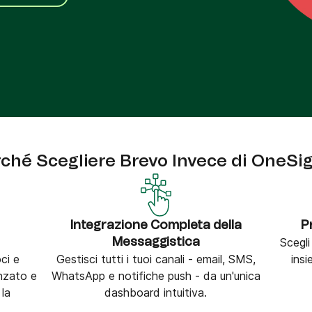
tra
Phone
ché Scegliere Brevo Invece di OneSi
n
Integrazione Completa della
P
Scegli
Messaggistica
ci e
Gestisci tutti i tuoi canali - email, SMS,
insi
nzato e
WhatsApp e notifiche push - da un'unica
 la
dashboard intuitiva.