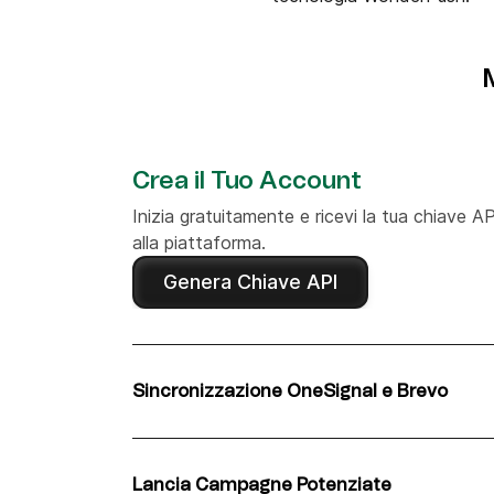
Crea il Tuo Account
Inizia gratuitamente e ricevi la tua chiave A
alla piattaforma.
Genera Chiave API
Sincronizzazione OneSignal e Brevo
Integra perfettamente OneSignal con Brevo 
Sincronizza contatti, dati delle campagne e 
senza sforzo in meno di 10 minuti.
Lancia Campagne Potenziate