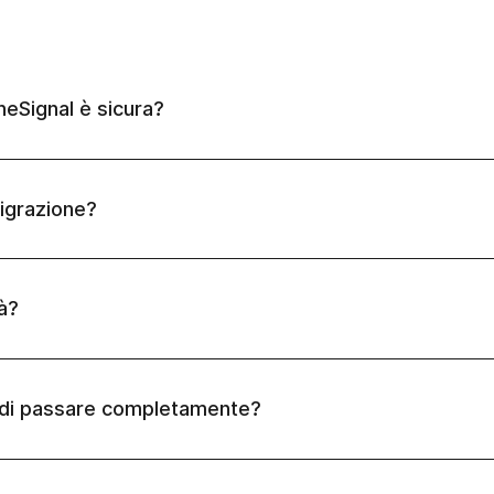
neSignal è sicura?
igrazione?
à?
 di passare completamente?