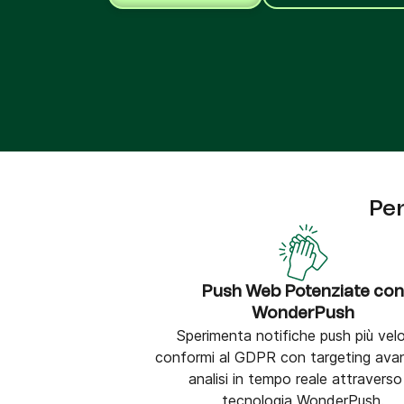
Integra Brevo con oltre 150 strumenti digitali, 
cui Shopify, WordPress, Stripe, Zapier e altro.
Per
Push Web Potenziate co
WonderPush
Sperimenta notifiche push più velo
conformi al GDPR con targeting ava
analisi in tempo reale attraverso
tecnologia WonderPush.