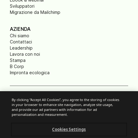
Sviluppatori
Migrazione da Mailchimp
AZIENDA
Chi siamo
Contattaci
Leadership
Lavora con noi
Stampa
B Corp
Impronta ecologica
Cookie Settings
By clicking “Accept All Cookies”, you agree to the storing of cookies
in your browser to enhance site navigation, analyze site usage,
Politica anti-spam
and provide our ad partners with information for ad
Privacy
personalization and measurement.
Condizioni generali d'uso
Legal Notice
Cookies Settings
Responsible Disclosure
© Brevo 2025. Tutti i diritti riservati