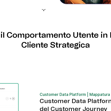
o-code come Zapier.
y con la Customer Data
zione strategica e
 automatizzate.
il Comportamento Utente in I
Cliente Strategica
Customer Data Platform | Mappatura
Customer Data Platfor
del Customer Journey