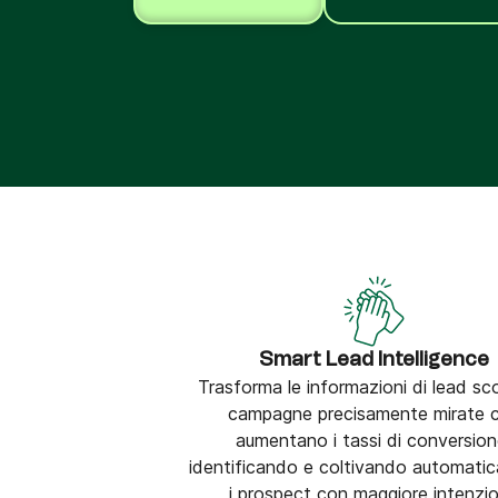
Integra Brevo con oltre 150 strumenti digitali, 
cui Shopify, WordPress, Stripe, Zapier e altro.
Smart Lead Intelligence
Trasforma le informazioni di lead sco
campagne precisamente mirate 
aumentano i tassi di conversion
identificando e coltivando automati
i prospect con maggiore intenzi