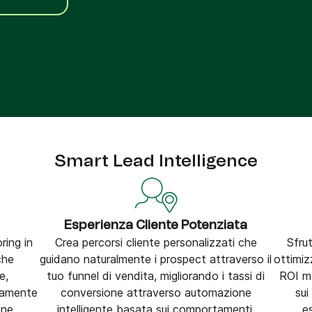
tra
Phone
Smart Lead Intelligence
Esperienza Cliente Potenziata
ring in
Crea percorsi cliente personalizzati che
Sfrut
che
guidano naturalmente i prospect attraverso il
ottimiz
e,
tuo funnel di vendita, migliorando i tassi di
ROI ma
camente
conversione attraverso automazione
sui
one
intelligente basata sui comportamenti.
e