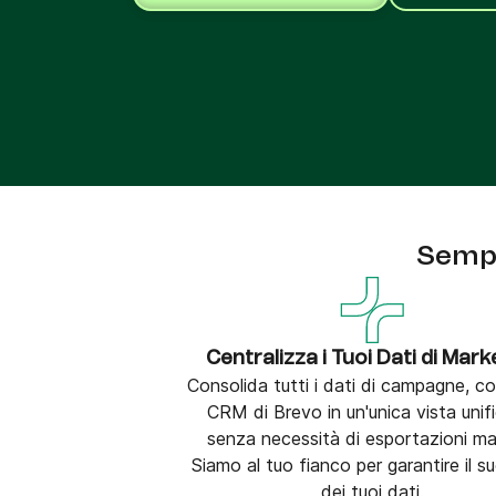
Integra Brevo con oltre 150 strumenti digitali, 
cui Shopify, WordPress, Stripe, Zapier e altro.
Sempl
Centralizza i Tuoi Dati di Mark
Consolida tutti i dati di campagne, co
CRM di Brevo in un'unica vista unif
senza necessità di esportazioni man
Siamo al tuo fianco per garantire il 
dei tuoi dati.