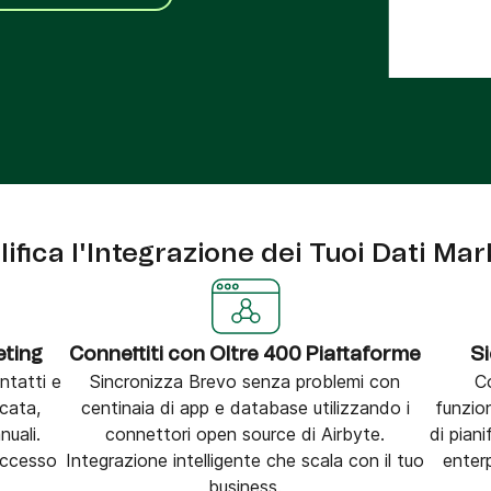
tra
Phone
ifica l'Integrazione dei Tuoi Dati Mar
eting
Connettiti con Oltre 400 Piattaforme
Si
ntatti e
Sincronizza Brevo senza problemi con
Co
icata,
centinaia di app e database utilizzando i
funzio
uali.
connettori open source di Airbyte.
di piani
successo
Integrazione intelligente che scala con il tuo
enter
business.