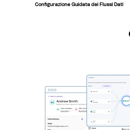
sincronizzazione si allineino perfettamente ai
Configurazione Guidata dei Flussi Dati
business.
Gli esperti Enterprise di Brevo ti aiutano a s
destinazione e configurare i flussi di dati più 
strategia di marketing.