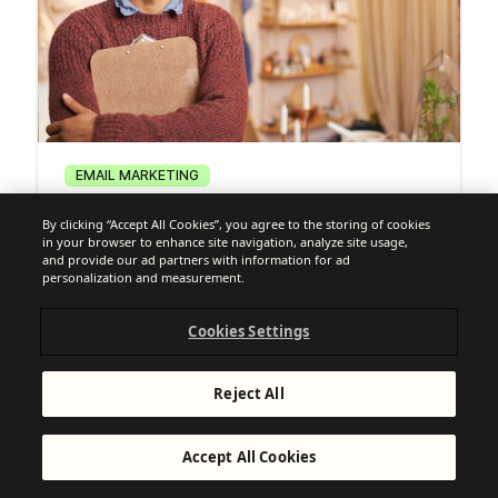
EMAIL MARKETING
Qué es el email marketing, cómo se
By clicking “Accept All Cookies”, you agree to the storing of cookies
hace y características
in your browser to enhance site navigation, analyze site usage,
and provide our ad partners with information for ad
personalization and measurement.
Cookies Settings
Reject All
Accept All Cookies