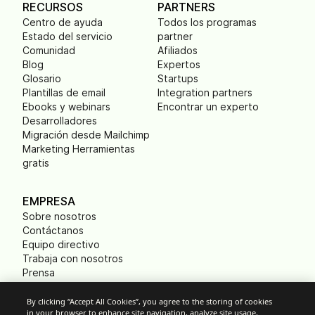
RECURSOS
PARTNERS
Centro de ayuda
Todos los programas
Estado del servicio
partner
Comunidad
Afiliados
Blog
Expertos
Glosario
Startups
Plantillas de email
Integration partners
Ebooks y webinars
Encontrar un experto
Desarrolladores
Migración desde Mailchimp
Marketing Herramientas
gratis
EMPRESA
Sobre nosotros
Contáctanos
Equipo directivo
Trabaja con nosotros
Prensa
B Corp
Huella ecológica
By clicking “Accept All Cookies”, you agree to the storing of cookies
in your browser to enhance site navigation, analyze site usage,