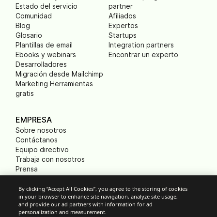
Estado del servicio
partner
Comunidad
Afiliados
Blog
Expertos
Glosario
Startups
Plantillas de email
Integration partners
Ebooks y webinars
Encontrar un experto
Desarrolladores
Migración desde Mailchimp
Marketing Herramientas
gratis
EMPRESA
Sobre nosotros
Contáctanos
Equipo directivo
Trabaja con nosotros
Prensa
B Corp
Huella ecológica
By clicking “Accept All Cookies”, you agree to the storing of cookies
in your browser to enhance site navigation, analyze site usage,
and provide our ad partners with information for ad
personalization and measurement.