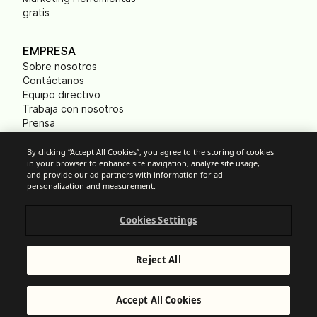
gratis
EMPRESA
Sobre nosotros
Contáctanos
Equipo directivo
Trabaja con nosotros
Prensa
B Corp
Huella ecológica
By clicking “Accept All Cookies”, you agree to the storing of cookies
in your browser to enhance site navigation, analyze site usage,
and provide our ad partners with information for ad
personalization and measurement.
Cookies
Cookies Settings
Política anti-spam
Privacidad
Términos y condiciones
Reject All
Aviso legal
Responsible Disclosure
© Brevo 2025. Todos los derechos reservados.
Accept All Cookies