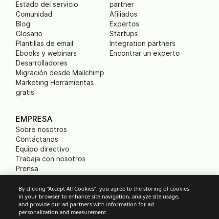
Estado del servicio
partner
Comunidad
Afiliados
Blog
Expertos
Glosario
Startups
Plantillas de email
Integration partners
Ebooks y webinars
Encontrar un experto
Desarrolladores
Migración desde Mailchimp
Marketing Herramientas
gratis
EMPRESA
Sobre nosotros
Contáctanos
Equipo directivo
Trabaja con nosotros
Prensa
B Corp
Huella ecológica
By clicking “Accept All Cookies”, you agree to the storing of cookies
in your browser to enhance site navigation, analyze site usage,
and provide our ad partners with information for ad
personalization and measurement.