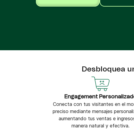
Integra Brevo con más de 150 herramientas
digitales como Shopify, WordPress, Stripe, Za
y más.
Desbloquea un
Engagement Personalizad
Conecta con tus visitantes en el m
preciso mediante mensajes personal
aumentando tus ventas e ingreso
manera natural y efectiva.