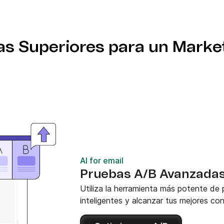
 deseas trabajar,
za tus disparadores
Scroll) para optimizar tus
cisiones inteligentes y
cas Superiores para un Marke
AI for email
Pruebas A/B Avanzada
Utiliza la herramienta más potente de
inteligentes y alcanzar tus mejores co