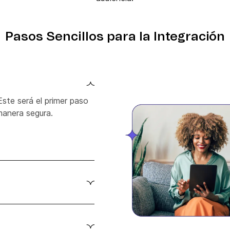
Pasos Sencillos para la Integración
Este será el primer paso
manera segura.
za Zapier para conectar
er, accede al zap
 entre ambas plataformas