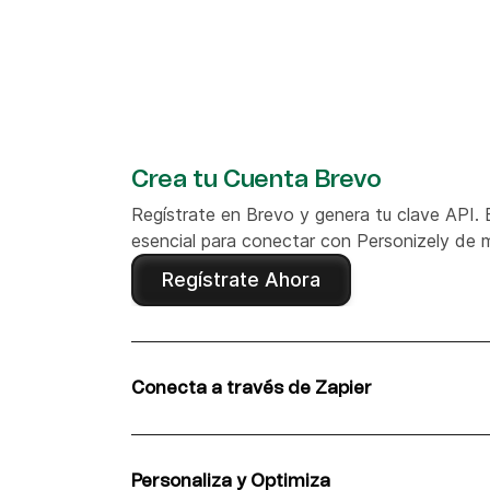
Crea tu Cuenta Brevo
Regístrate en Brevo y genera tu clave API. 
esencial para conectar con Personizely de 
Regístrate Ahora
Conecta a través de Zapier
Como no existe una integración nativa, utili
Brevo con Personizely. Inicia sesión en Zapi
preconfigurado y establece las conexiones
Personaliza y Optimiza