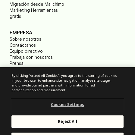
Migración desde Mailchimp
Marketing Herramientas
gratis
EMPRESA
Sobre nosotros
Contáctanos
Equipo directivo
Trabaja con nosotros
Prensa
B Corp
Huella ecológica
By clicking “Accept All Cookies”, you agree to the storing of cookies
in your browser to enhance site navigation, analyze site usage,
and provide our ad partners with information for ad
personalization and measurement.
Cookies
Cookies Settings
Política anti-spam
Privacidad
Términos y condiciones
Reject All
Aviso legal
Responsible Disclosure