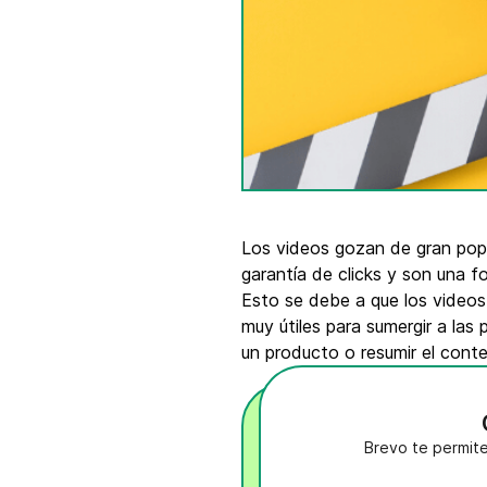
Integra Brevo con más de 150 herramientas
digitales como Shopify, WordPress, Stripe, Za
y más.
Los videos gozan de gran popu
garantía de clicks y son una f
Esto se debe a que los videos 
muy útiles para sumergir a las
un producto o resumir el conte
Brevo te permite