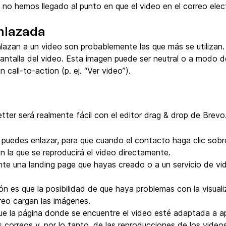
o hemos llegado al punto en que el video en el correo elec
nlazada
lazan a un video son probablemente las que más se utilizan. 
pantalla del video. Esta imagen puede ser neutral o a modo 
call-to-action (p. ej. “Ver video”).
tter será realmente fácil con el editor drag & drop de Brevo
 puedes enlazar, para que cuando el contacto haga clic sobre
 la que se reproducirá el video directamente.
nte una landing page que hayas creado o a un servicio de 
ón es que la posibilidad de que haya problemas con la visual
reo cargan las imágenes.
e la página donde se encuentre el video esté adaptada a a
 correos y, por lo tanto, de las reproducciones de los videos