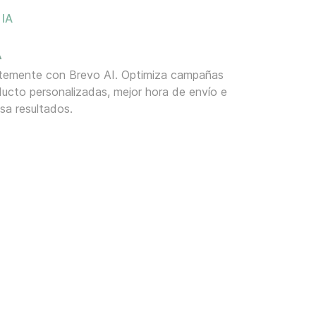
IA
A
entemente con Brevo AI. Optimiza campañas
cto personalizadas, mejor hora de envío e
lsa resultados.