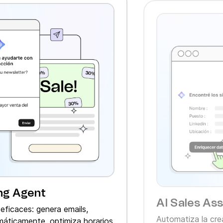
ng Agent
AI Sales Ass
ficaces: genera emails,
Automatiza la cre
áticamente, optimiza horarios