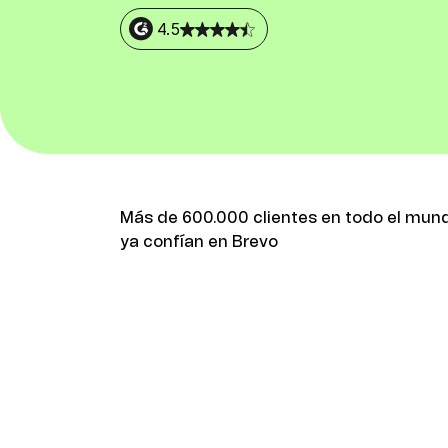
Integra Brevo con más de 150 herramientas
digitales como Shopify, WordPress, Stripe, Za
4.5
y más.
Más de 600.000 clientes en todo el mun
ya confían en Brevo