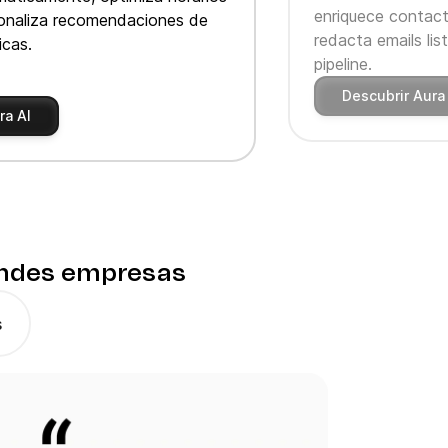
enriquece contact
sonaliza recomendaciones de
redacta emails lis
icas.
pipeline.
Descubrir Aura
ra AI
randes empresas
s