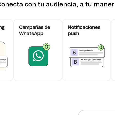
onecta con tu audiencia, a tu mane
ng
Campañas de
Notificaciones
WhatsApp
push
cards