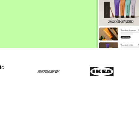
VoIP Phone
pier
do