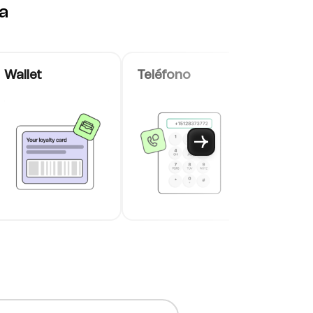
ra
Wallet
Teléfono
Chat e