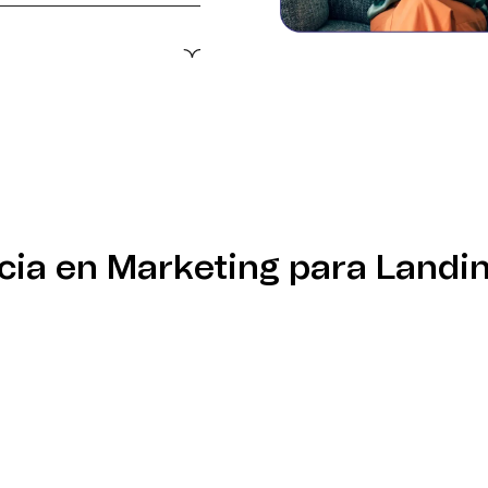
imizar los envíos de
e trabajo - desde el
estas de email - y deja
.
cia en Marketing para Landi