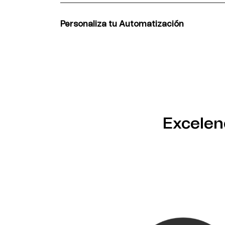
Unbounce con Brevo usando Zapier para opt
formularios y la automatización de emails.
Personaliza tu Automatización
Define los detalles específicos de tu flujo d
manejo de envíos de formularios hasta respu
que la automatización se encargue del resto
Excelen