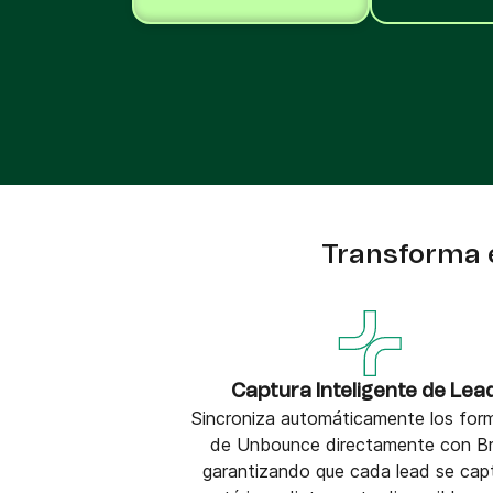
Integra Brevo con más de 150 herramientas
digitales como Shopify, WordPress, Stripe, Za
y más.
Transforma e
Captura Inteligente de Lea
Sincroniza automáticamente los form
de Unbounce directamente con Br
garantizando que cada lead se cap