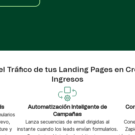
VoIP Phone
pier
l Tráfico de tus Landing Pages en C
Ingresos
ds
Automatización Inteligente de
Con
ularios
Campañas
evo,
Lanza secuencias de email dirigidas al
Cone
ture y
instante cuando los leads envían formularios.
Zapi