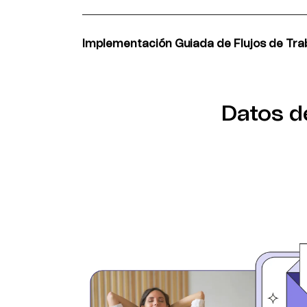
Nuestro equipo gestiona la implementación té
asegurando que Brevo y Segment se conec
tus sistemas existentes.
Implementación Guiada de Flujos de Tra
Lanza sincronización de datos, campañas 
automatizada de contactos en ambas plata
estratégica de tu equipo dedicado.
Datos de