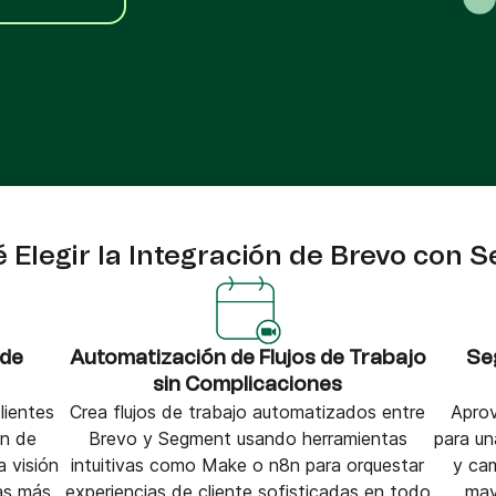
VoIP Phone
pier
 Elegir la Integración de Brevo con
 de
Automatización de Flujos de Trabajo
Se
sin Complicaciones
lientes
Crea flujos de trabajo automatizados entre
Apro
ón de
Brevo y Segment usando herramientas
para un
 visión
intuitivas como Make o n8n para orquestar
y ca
as más
experiencias de cliente sofisticadas en todo
may