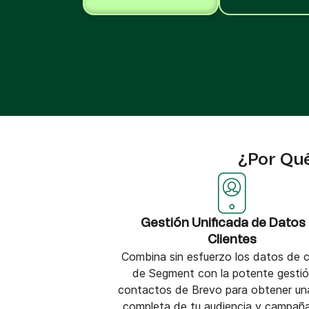
Integra Brevo con más de 150 herramientas
digitales como Shopify, WordPress, Stripe, Za
y más.
¿Por Qué
Gestión Unificada de Datos
Clientes
Combina sin esfuerzo los datos de c
de Segment con la potente gesti
contactos de Brevo para obtener una
completa de tu audiencia y campañ