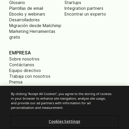
Glosario
Startups
Plantillas de email
Integration partners
Ebooks y webinars
Encontrar un experto
Desarrolladores
Migración desde Mailchimp
Marketing Herramientas
gratis
EMPRESA
Sobre nosotros
Contáctanos
Equipo directivo
Trabaja con nosotros
Prensa
B Corp
Huella ecológica
By clicking “Accept All Cookies”, you agree to the storing of cookies
in your browser to enhance site navigation, analyze site usage,
and provide our ad partners with information for ad
personalization and measurement.
Cookies
Cookies Settings
Política anti-spam