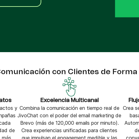
VoIP Phone
pier
Comunicación con Clientes de Forma 
atos
Excelencia Multicanal
Flu
actos y
Combina la comunicación en tiempo real de
Crea s
ampañas
JivoChat con el poder del email marketing de
basa
 cada
Brevo (más de 120,000 emails por minuto).
Automa
idad de
Crea experiencias unificadas para clientes
d
s más
que impulsan el engagement medible y las
conve