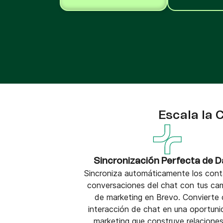
Integra Brevo con más de 150 herramientas
digitales como Shopify, WordPress, Stripe, Za
y más.
Escala la 
Sincronización Perfecta de D
Sincroniza automáticamente los cont
conversaciones del chat con tus c
de marketing en Brevo. Convierte
interacción de chat en una oportun
marketing que construye relacione