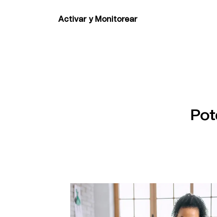
Brevo y JivoChat sin necesidad de habilida
Activar y Monitorear
Lanza tu integración y monitorea el rendimi
Pot