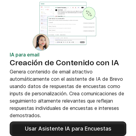
IA para email
Creación de Contenido con IA
Genera contenido de email atractivo
automáticamente con el asistente de IA de Brevo
usando datos de respuestas de encuestas como
inputs de personalización. Crea comunicaciones de
seguimiento altamente relevantes que reflejan
respuestas individuales de encuestas e intereses
demostrados.
Usar Asistente IA para Encuestas