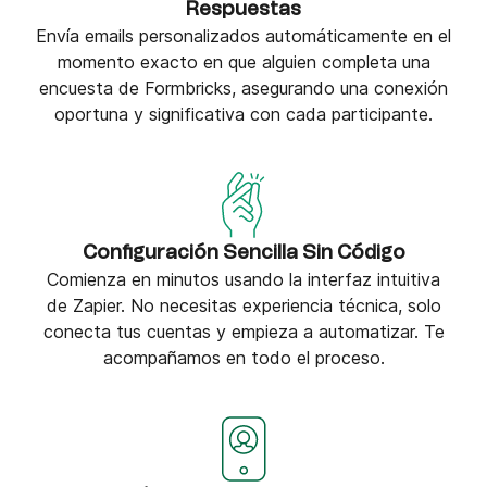
Respuestas
Envía emails personalizados automáticamente en el
momento exacto en que alguien completa una
encuesta de Formbricks, asegurando una conexión
oportuna y significativa con cada participante.
Configuración Sencilla Sin Código
Comienza en minutos usando la interfaz intuitiva
de Zapier. No necesitas experiencia técnica, solo
conecta tus cuentas y empieza a automatizar. Te
acompañamos en todo el proceso.