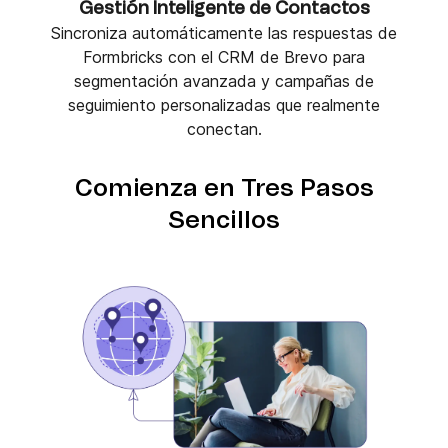
Gestión Inteligente de Contactos
Sincroniza automáticamente las respuestas de
Formbricks con el CRM de Brevo para
segmentación avanzada y campañas de
seguimiento personalizadas que realmente
conectan.
Comienza en Tres Pasos
Sencillos