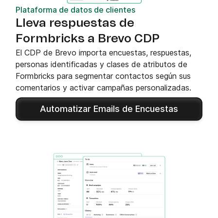
Plataforma de datos de clientes
Lleva respuestas de
Formbricks a Brevo CDP
El CDP de Brevo importa encuestas, respuestas,
personas identificadas y clases de atributos de
Formbricks para segmentar contactos según sus
comentarios y activar campañas personalizadas.
Automatizar Emails de Encuestas