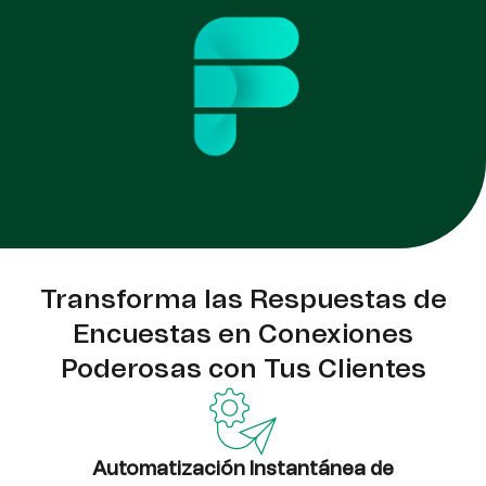
Transforma las Respuestas de
Encuestas en Conexiones
Poderosas con Tus Clientes
Automatización Instantánea de