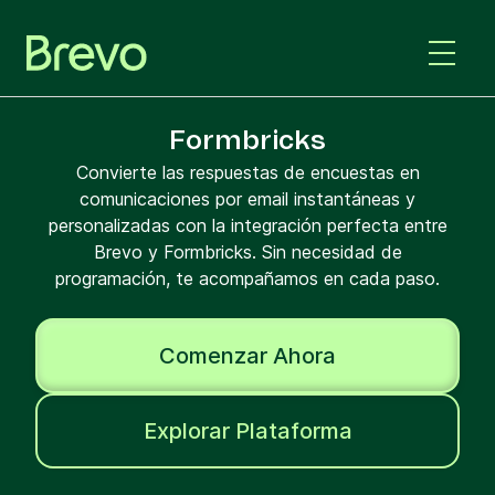
Formbricks
Convierte las respuestas de encuestas en
comunicaciones por email instantáneas y
personalizadas con la integración perfecta entre
Brevo y Formbricks. Sin necesidad de
programación, te acompañamos en cada paso.
Comenzar Ahora
Explorar Plataforma