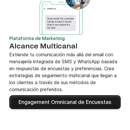
Plataforma de Marketing
Alcance Multicanal
Extiende tu comunicación más allá del email con
mensajería integrada de SMS y WhatsApp basada
en respuestas de encuestas y preferencias. Crea
estrategias de seguimiento multicanal que llegan a
los clientes a través de sus métodos de
comunicación preferidos.
Engagement Omnicanal de Encuestas